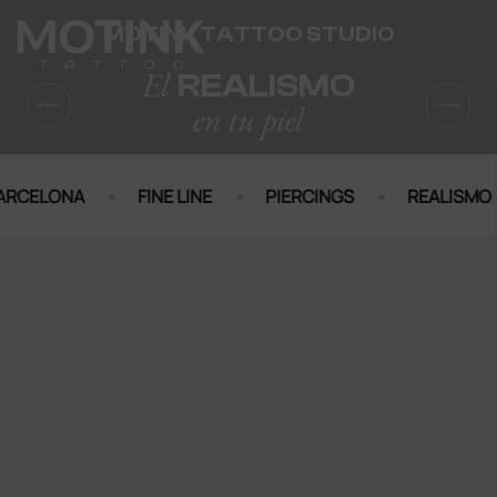
Skip
MOTINK TATTOO STUDIO
to
content
El
REALISMO
en tu piel
·
·
·
·
ELONA
FINE LINE
PIERCINGS
REALISMO