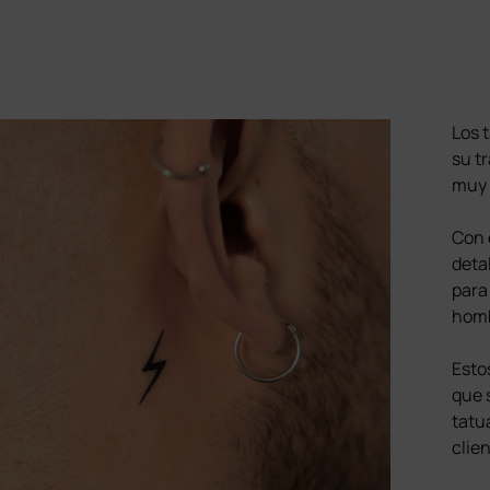
Los 
su t
muy 
Con 
detal
para
homb
Esto
que 
tatu
clien