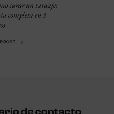
mo curar un tatuaje:
ía completa en 5
os
R POST
rio de contacto