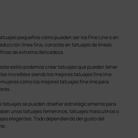
tatuajes pequeños cómo pueden ser los Fine Line o en
raducción línea fina, consiste en tatuajes de líneas
finas de extrema delicadeza.
este estilo podemos crear tatuajes que pueden tener
les increíbles siendo los mejores tatuajes fine line
 mujeres como los mejores tatuajes fine line para
res.
s tatuajes se pueden diseñar estratégicamente para
sean unos tatuajes femeninos, tatuajes masculinos o
ajes elegantes. Todo dependiendo del gusto del
te.